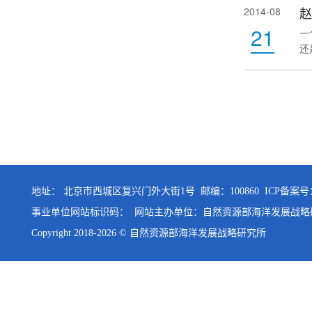
赵
2014-08
续
21
和
一
一
还
过
突
更
的
西
治
满
地址： 北京市西城区复兴门外大街1号 邮编：100860
ICP备案号：
事业单位网站标识码： 网站主办单位：自然资源部海洋发展战
Copyright 2018-
2026 © 自然资源部海洋发展战略研究所