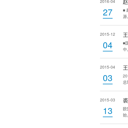
赵
2016-04
国
27
文
■
新
源
国
线
自
王
2015-12
陆
04
海
■
线
中
源
着
间
王
2015-04
空
03
间
2
事
总
着
海
边
裘
2015-03
动
13
大
欧
目
始
略
和
了