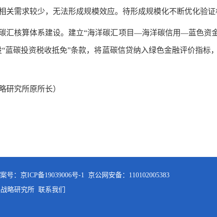
相关需求较少，无法形成规模效应。待形成规模化不断优化验证
碳汇核算体系建设。建立“海洋碳汇项目—海洋碳信用—蓝色资金
设“蓝碳投资税收抵免”条款，将蓝碳信贷纳入绿色金融评价指标
略研究所原所长）
备案号：京ICP备19039006号-1
京公网安备：110102005383
展战略研究所
联系我们