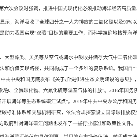
第六次会议时强调，推进中国式现代化必须推动海洋经济高质量
显示，海洋吸收了全球四分之一人为排放的二氧化碳以及90%
是助力我国实现“双碳”目标的重要工作，而科学准确地核算海
、大型藻类、贝类等从空气或海水中吸收并储存大气中二氧化
法和价值实现路径，共同构成了一个多维的复杂系统。我国自“
5年中共中央和国务院发布《关于加快推进生态文明建设的意见》
物、全氟碳化物、六氟化硫等温室气体的排放”。2016年国务
索开展海洋等生态系统碳汇试点”。2019年中共中央办公厅和
蓝碳标准体系和交易机制研究，依法合规探索设立国际碳排放权
方政府针对海洋碳汇问题也发布了一些行业标准和政策性文件。
类海洋碳汇价值的具体测算，常用的有市场价值法、替代成本